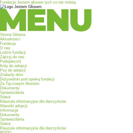
Fundacja Jestem głosem tych co nie mówią
Menu
Strona Główna
Aktualności
Fundacja
O nas
Ludzie fundacji
Zajrzyj do nas
Podopieczni
Koty do adopcji
Psy do adopcji
Znalazły dom
Dożywotnio pod opieką fundacji
Za Tęczowym Mostem
Dokumenty
Sprawozdania
Statut
Klauzula informacyjna dla darczyńców
Warunki adopcji
Informacje
Dokumenty
Sprawozdania
Statut
Klauzula informacyjna dla darczyńców
RODO