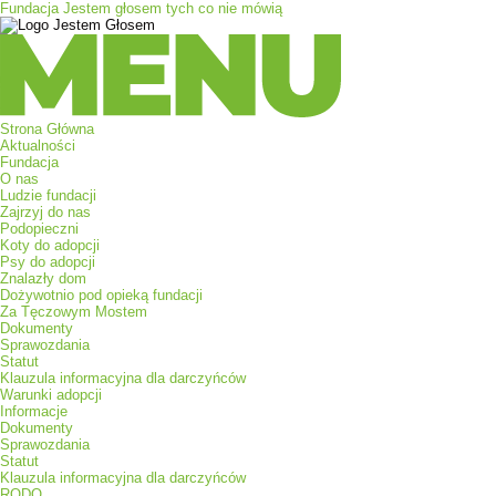
Fundacja Jestem głosem tych co nie mówią
Menu
Strona Główna
Aktualności
Fundacja
O nas
Ludzie fundacji
Zajrzyj do nas
Podopieczni
Koty do adopcji
Psy do adopcji
Znalazły dom
Dożywotnio pod opieką fundacji
Za Tęczowym Mostem
Dokumenty
Sprawozdania
Statut
Klauzula informacyjna dla darczyńców
Warunki adopcji
Informacje
Dokumenty
Sprawozdania
Statut
Klauzula informacyjna dla darczyńców
RODO