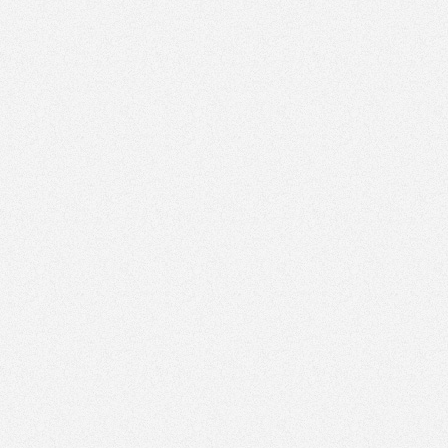
Każde życie jest na wagę złota. Pomóż nam
ratować te, które same o pomoc poprosić nie
mogą KRS...