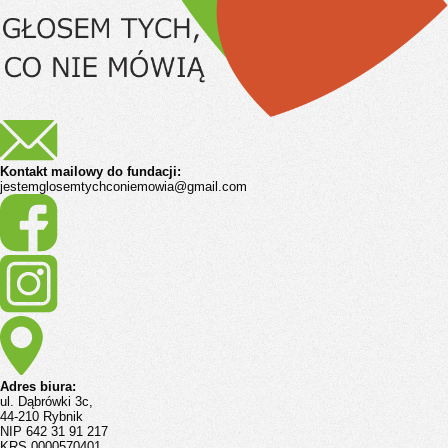
Kontakt mailowy do fundacji:
jestemglosemtychconiemowia@gmail.com
Adres biura:
ul. Dąbrówki 3c,
44-210 Rybnik
NIP 642 31 91 217
KRS 0000570401