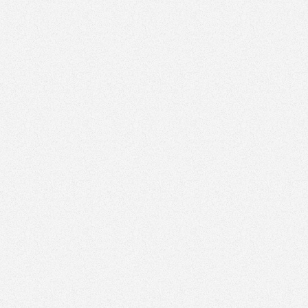
Każde 1,5% z podatku pomaga ratować nie jedno
życie. Zamiast zostawiać fiskusowi, można oddać
zwierzakowi...