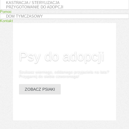
KASTRACJA / STERYLIZACJA
PRZYGOTOWANIE DO ADOPCJI
Pomoc
DOM TYMCZASOWY
Kontakt
Psy do adopcji
Szukasz wiernego, oddanego przyjaciela na lata?
Przygarnij do siebie czworonoga!
ZOBACZ PSIAKI