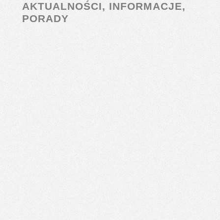
AKTUALNOŚCI, INFORMACJE,
PORADY
Mamy przyjemność być częścią cudownego
projektu OcaloneLapki.pl - Karmisz? Ratujesz -