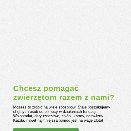
PUCHA ALBO PSIKUS czyli halloweenowa zbiórka
dla podopiecznych fundacji Jestem Głosem My,
wolontariusze...
Chcesz pomagać
zwierzętom razem z nami?
Możesz to zrobić na wiele sposobów! Stale poszukujemy
chętnych osób do pomocy w działaniach fundacji.
Wolontariat, dary rzeczowe, zbiórki karmy, darowizny…
Każda, nawet najmniejsza pomoc jest na wagę złota!