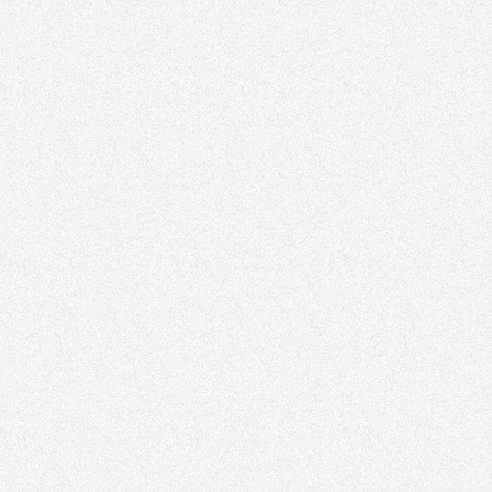
Zostań Mikołajem dla psiaka lub kociaka Kochani,
kochane! W związku ze zbliżającym się okresem
świątecznym...