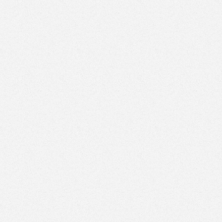
KOCHANI, MAMY DLA WAS WSPANIAŁĄ
WIADOMOŚĆ Mamy przyjemność być częścią
cudownego projektu OcaloneLapki.pl...