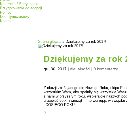
Kastracja / Sterylizacja
Przygotowanie do adopcji
Pomoc
Dom tymczasowy
Kontakt
Strona główna
»
Dziękujemy za rok 2017!
Dziękujemy za rok 
gru 30, 2017
|
Aktualności
|
0 komentarzy
Z okazji zbliżającego się Nowego Roku, ekipa Fu
wszystkim Wam, aby spełniły się wszystkie Wasze
z nami w przyszłym roku, wspierajcie naszych p
uratować setki zwierząt , interweniując w związk
i DOSIEGO ROKU
0