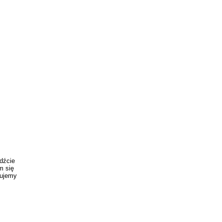
dźcie
m się
ujemy