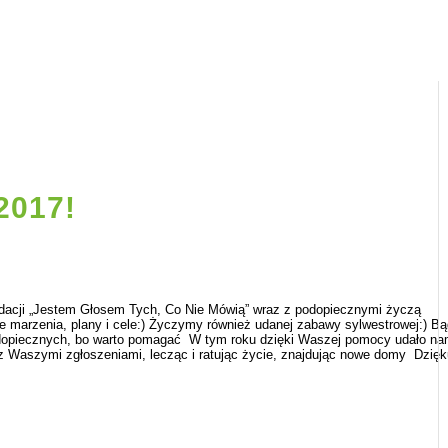
2017!
ndacji „Jestem Głosem Tych, Co Nie Mówią” wraz z podopiecznymi życzą
 marzenia, plany i cele:) Życzymy również udanej zabawy sylwestrowej:) Bą
odopiecznych, bo warto pomagać
W tym roku dzięki Waszej pomocy udało na
u z Waszymi zgłoszeniami, lecząc i ratując życie, znajdując nowe domy
Dzięk