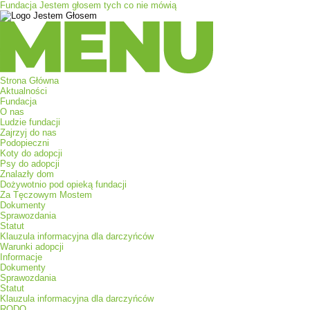
Fundacja Jestem głosem tych co nie mówią
Menu
Strona Główna
Aktualności
Fundacja
O nas
Ludzie fundacji
Zajrzyj do nas
Podopieczni
Koty do adopcji
Psy do adopcji
Znalazły dom
Dożywotnio pod opieką fundacji
Za Tęczowym Mostem
Dokumenty
Sprawozdania
Statut
Klauzula informacyjna dla darczyńców
Warunki adopcji
Informacje
Dokumenty
Sprawozdania
Statut
Klauzula informacyjna dla darczyńców
RODO