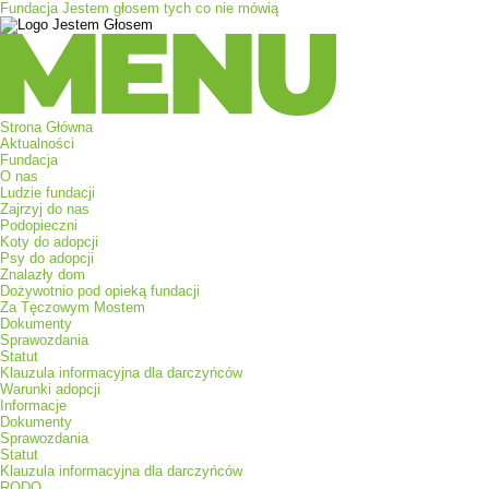
Fundacja Jestem głosem tych co nie mówią
Menu
Strona Główna
Aktualności
Fundacja
O nas
Ludzie fundacji
Zajrzyj do nas
Podopieczni
Koty do adopcji
Psy do adopcji
Znalazły dom
Dożywotnio pod opieką fundacji
Za Tęczowym Mostem
Dokumenty
Sprawozdania
Statut
Klauzula informacyjna dla darczyńców
Warunki adopcji
Informacje
Dokumenty
Sprawozdania
Statut
Klauzula informacyjna dla darczyńców
RODO