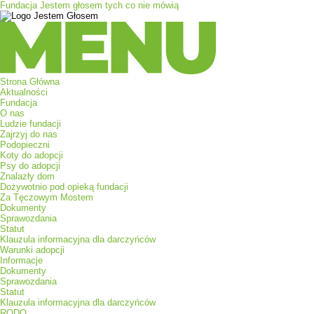
Fundacja Jestem głosem tych co nie mówią
Menu
Strona Główna
Aktualności
Fundacja
O nas
Ludzie fundacji
Zajrzyj do nas
Podopieczni
Koty do adopcji
Psy do adopcji
Znalazły dom
Dożywotnio pod opieką fundacji
Za Tęczowym Mostem
Dokumenty
Sprawozdania
Statut
Klauzula informacyjna dla darczyńców
Warunki adopcji
Informacje
Dokumenty
Sprawozdania
Statut
Klauzula informacyjna dla darczyńców
RODO