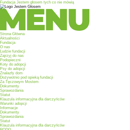
Fundacja Jestem głosem tych co nie mówią
Menu
Strona Główna
Aktualności
Fundacja
O nas
Ludzie fundacji
Zajrzyj do nas
Podopieczni
Koty do adopcji
Psy do adopcji
Znalazły dom
Dożywotnio pod opieką fundacji
Za Tęczowym Mostem
Dokumenty
Sprawozdania
Statut
Klauzula informacyjna dla darczyńców
Warunki adopcji
Informacje
Dokumenty
Sprawozdania
Statut
Klauzula informacyjna dla darczyńców
RODO